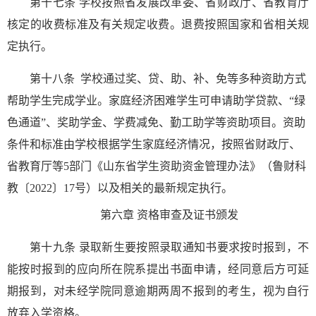
第十七条
学校按照省发展改革委、省财政厅、省教育厅
核定的收费标准及有关规定收费。退费按照国家和省相关规
定执行。
第十八条
学校通过奖、贷、助、补、免等多种资助方式
帮助学生完成学业。家庭经济困难学生可申请助学贷款、
“
绿
色通道
”
、奖助学金、学费减免、勤工助学等资助项目。资助
条件和标准由学校根据学生家庭经济情况，按照省财政厅、
省教育厅等
5
部门《山东省学生资助资金管理办法》（鲁财科
教〔
2022
〕
17
号）以及相关的最新规定执行。
第六章
资格审查及证书颁发
第十九条
录取新生要按照录取通知书要求按时报到，不
能按时报到的应向所在院系提出书面申请，经同意后方可延
期报到，对未经学院同意逾期两周不报到的考生，视为自行
放弃入学资格。